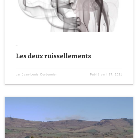
pensée des génies reconnus ruisselle vers le bas. Tout comme
[…]
_
Les deux ruissellements
par
Jean-Louis Cordonnier
Publié
avril 27, 2021
Ouvrir ou fermer la langue ? En préparant avec Joëlle Cordesse
un stage sur la norme linguistique, je suis tombé sur ce texte
d’Hélène Romian dans un livre du GFEN : L’école, de ce point de