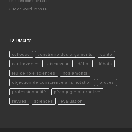
Flux des commentaires
Site de WordPress-FR
La Discute
colloque
construire des arguments
conte
controverses
discussion
débat
débats
jeu de rôle sciences
nos amonts
objection de conscience à la notation
proces
professionnalité
pédagogie alternative
revues
sciences
évaluation