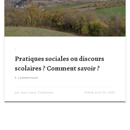
vue, devrait avoir pour objectif premier, en partant de la culture
langagière des enfants telle qu’elle […]
_
Pratiques sociales ou discours
scolaires ? Comment savoir ?
1 commentaire
par
Jean-Louis Cordonnier
Publié
avril 14, 2021