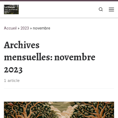
Passer au contenu
Search
Me
Accueil
»
2023
»
novembre
Archives
mensuelles:
novembre
2023
1 article