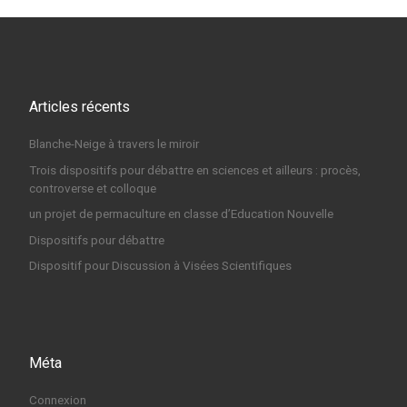
Articles récents
Blanche-Neige à travers le miroir
Trois dispositifs pour débattre en sciences et ailleurs : procès,
controverse et colloque
un projet de permaculture en classe d’Education Nouvelle
Dispositifs pour débattre
Dispositif pour Discussion à Visées Scientifiques
Méta
Connexion