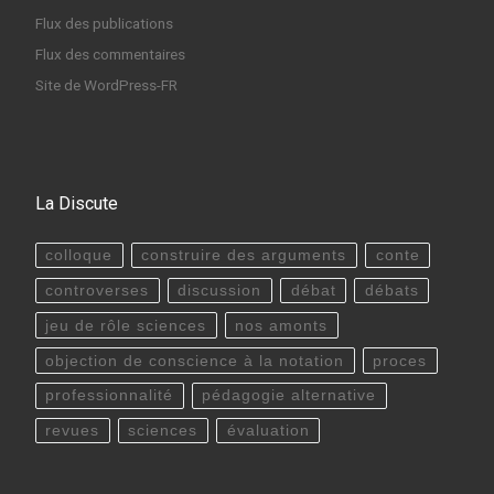
Flux des publications
Flux des commentaires
Site de WordPress-FR
La Discute
colloque
construire des arguments
conte
controverses
discussion
débat
débats
jeu de rôle sciences
nos amonts
objection de conscience à la notation
proces
professionnalité
pédagogie alternative
revues
sciences
évaluation