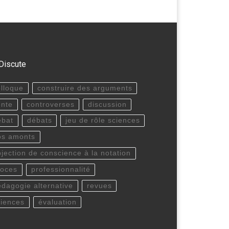
Discute
olloque
construire des arguments
onte
controverses
discussion
ébat
débats
jeu de rôle sciences
os amonts
bjection de conscience à la notation
roces
professionnalité
édagogie alternative
revues
ciences
évaluation