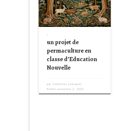
Projet permaculture
_
un projet de
permaculture en
classe d’Education
Nouvelle
par
Catherine Ledrapier
Publié
novembre 2, 2023