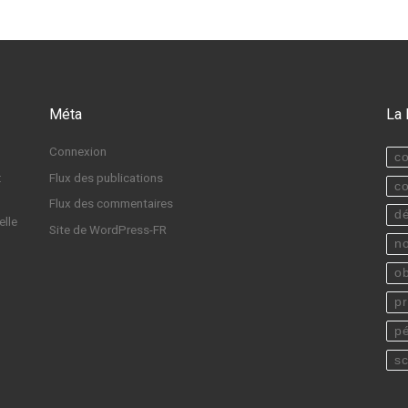
Méta
La 
Connexion
c
:
Flux des publications
c
Flux des commentaires
d
elle
Site de WordPress-FR
n
o
p
p
s