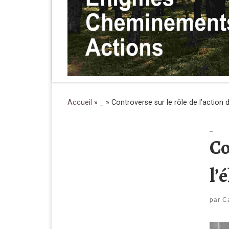
Accueil
»
_
»
Controverse sur le rôle de l’action 
_
Co
l’
par
C