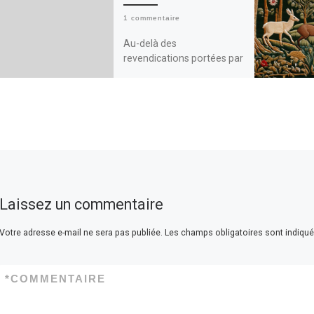
1 commentaire
Au-delà des
revendications portées par
les Gilets Jaunes, un
sentiment s’exprime avec
force dans leurs
témoignages : « On en a
marre du mépris […]
Laissez un commentaire
Votre adresse e-mail ne sera pas publiée.
Les champs obligatoires sont indiqu
*
COMMENTAIRE