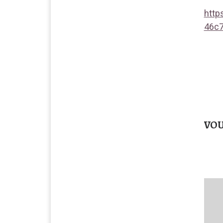
http
46c7
VOU