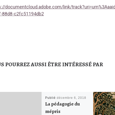
s://documentcloud.adobe.com/link/track?uri=urn%3A
-88d8-c2fc51194db2
S POURREZ AUSSI ÊTRE INTÉRESSÉ PAR
Publié
décembre 6, 2018
La pédagogie du
mépris