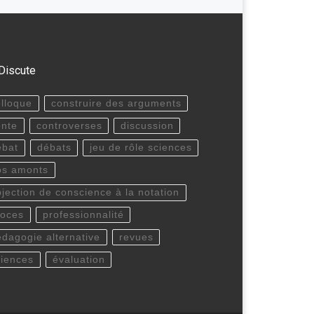
Discute
olloque
construire des arguments
onte
controverses
discussion
ébat
débats
jeu de rôle sciences
os amonts
bjection de conscience à la notation
roces
professionnalité
édagogie alternative
revues
ciences
évaluation