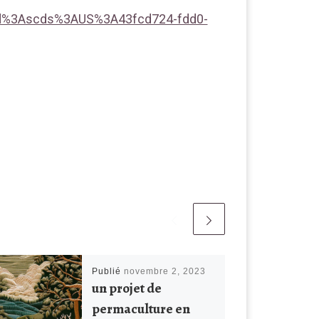
aaid%3Ascds%3AUS%3A43fcd724-fdd0-
Publié
novembre 2, 2023
un projet de
permaculture en