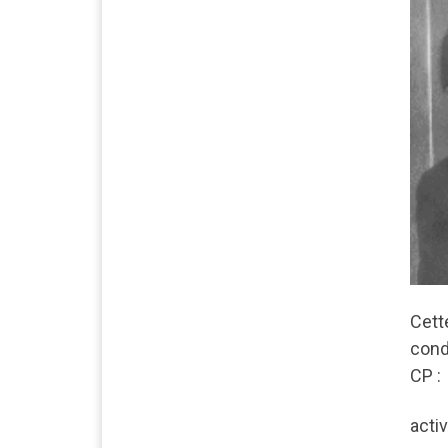
Cett
cond
CP :
acti