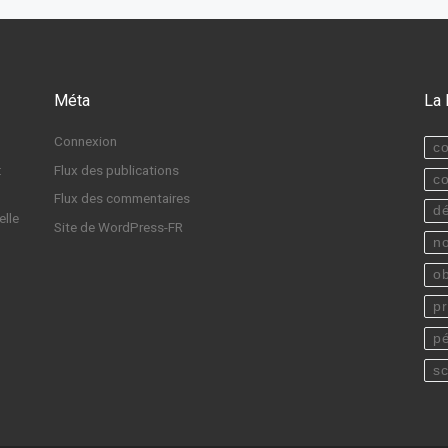
Méta
La 
Connexion
c
:
Flux des publications
c
Flux des commentaires
d
elle
Site de WordPress-FR
n
o
p
p
s