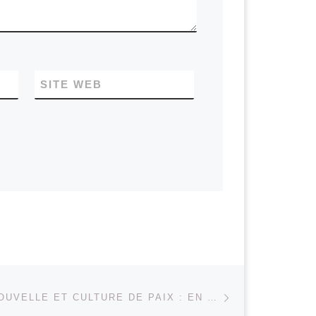
SITE WEB
Article suivant
 ARTICLES
EDUCATION NOUVELLE ET CULTURE DE PAIX : EN FINIR AVEC DES IDÉES FAUSSES ?